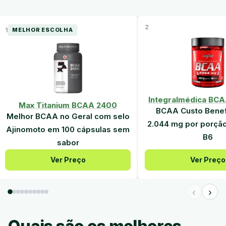
2
1
MELHOR ESCOLHA
Integralmédica BC
Max Titanium BCAA 2400
BCAA Custo Benef
Melhor BCAA no Geral com selo
2.044 mg por porção
Ajinomoto em 100 cápsulas sem
B6
sabor
Ver Preço
Ver Preço
‹
›