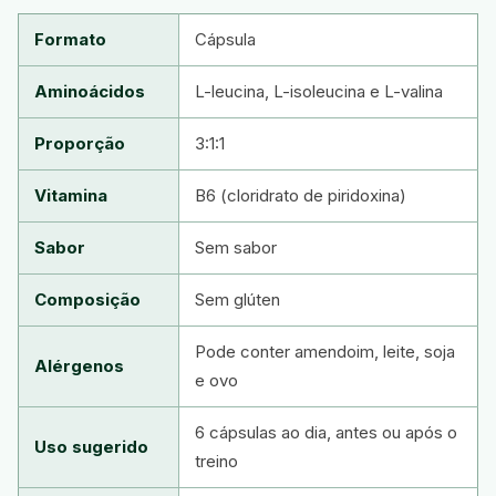
Formato
Cápsula
Aminoácidos
L-leucina, L-isoleucina e L-valina
Proporção
3:1:1
Vitamina
B6 (cloridrato de piridoxina)
Sabor
Sem sabor
Composição
Sem glúten
Pode conter amendoim, leite, soja
Alérgenos
e ovo
6 cápsulas ao dia, antes ou após o
Uso sugerido
treino