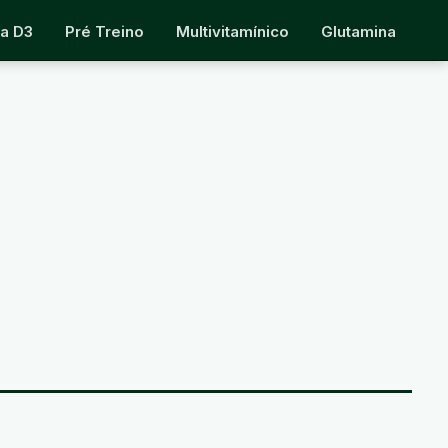
na D3
Pré Treino
Multivitamínico
Glutamina