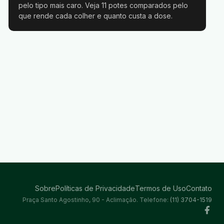
pelo tipo mais caro. Veja 11 potes comparados pelo
que rende cada colher e quanto custa a dose.
Sobre
Políticas de Privacidade
Termos de Uso
Contato
Praça Santo Agostinho, 90 - Aclimação. Telefone:
(11) 3704-1519